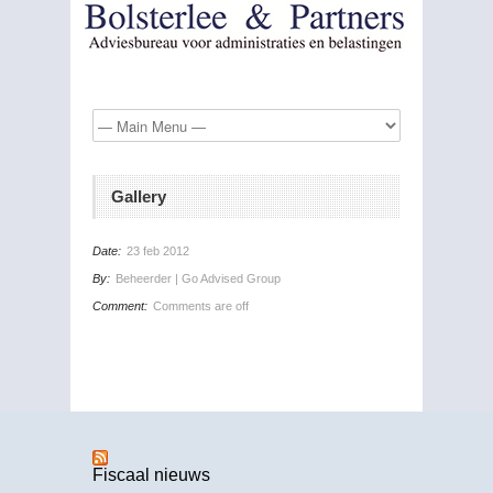
Gallery
Date:
23 feb 2012
By:
Beheerder | Go Advised Group
Comment:
Comments are off
Fiscaal nieuws